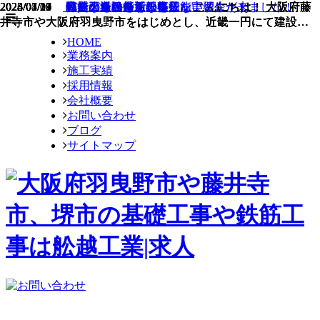
2026/05/01
2025/02/19
2024/07/25
2024/04/17
2024/01/09
2023/01/23
2023/01/20
2023/01/17
2023/01/14
皆でバーベキューを行ないました！
ベトナムから新しい技能実習生が来ました！
バーベキューをしました！
弊社の近況をご報告！
舩越工業の最近の様子をご紹介！
鉄筋工を目指すなら知…
気になる鉄筋工の収入…
品質の良い鉄筋工事に…
完全未経験から鉄筋工…
こんにちは！ 大阪府藤
こんにちは！ 大阪府藤
こんにちは！ 大阪府藤
こんにちは！ 大阪府藤
井寺市や大阪府羽曳野市をはじめとし、近畿一円にて建設…
井寺市や大阪府羽曳野市をはじめとし、近畿一円にて建設…
井寺市や大阪府羽曳野市をはじめとし、近畿一円にて建設…
井寺市や大阪府羽曳野市をはじめとし、近畿一円にて建設…
HOME
業務案内
施工実績
採用情報
会社概要
お問い合わせ
ブログ
サイトマップ